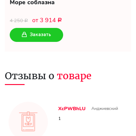
Море соблазна
от 3 914
4 250
Р
Р
Заказать
Отзывы о
товаре
XcPWBhLU
Анджиевский
1