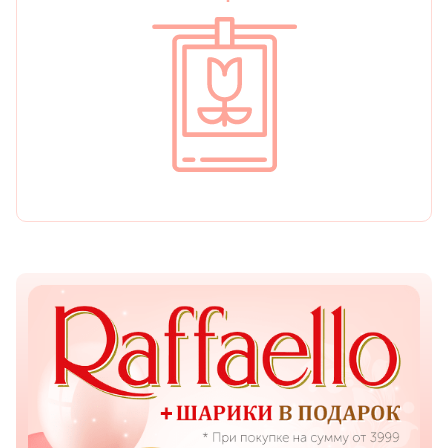
День рождения
Мы в
Цветы женщине
соц.
Цветы маме
сетях
Цветы мужчине
Цветы любимой
Цветы ребенку
Цветы дочери
Цветы подруге
Цветы сестре