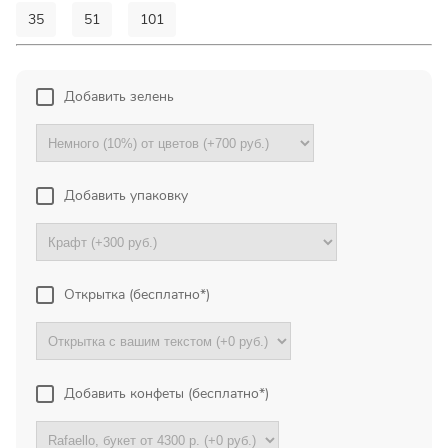
35
51
101
Прекрасный букет отличная
цена!
Олег
Добавить зелень
Тымовское,
Сахалинская
обл.
Добавить упаковку
Огромное спасибо за
компетентную помощь в
выборе букета. Спасибо
большое. Доставка пришла
вовремя. Остаюсь Вашим
Открытка (бесплатно*)
клиентом!
Тамара
Гидроторф,
Нижегороская
Добавить конфеты (бесплатно*)
область