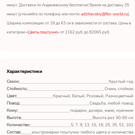
Ромашки
минут. Доставка по Анджиевскому бесплатно! Время на доставку 35
минут (уточняйте по телефону или почте:
adzhievskiy@flor-world.ru
).
Кустовые розы
Ширина композиции: от 18 до 63 см в зависимости от состава. Цены в
Альстромерии
категории «
Цветы поштучно
» от 2162 руб. до 82065 руб.
Герберы
Ирисы
Характеристики
Показать еще
Сезон:
Круглый год
Стойкость:
Очень стойкие
Цвет:
Красный, Белый, Розовый, Разноцветный
ОТЗЫВЫ О МАГАЗИНЕ
Повод:
Свадьба, любой повод
Кому:
подарок, дочери, маме, мужчине
Высота:
Мария
Высота роз 50-60 см
Тымовское,
Количество:
5, 7, 9, 13, 15, 19, 25, 35, 51, 101
Сахалинская
Состав:
альстромерии поштучно любого цвета и количества