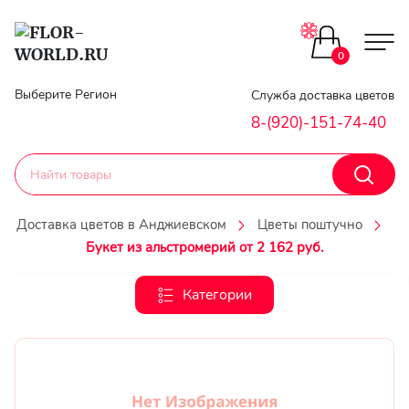
Цветы поштучно
0
Главная
Выберите Регион
Служба доставка цветов
Букеты до 2500
8-(920)-151-74-40
Гарантии
Каталог букетов
Доставка
Доставка цветов в Анджиевском
Цветы поштучно
Оплата
Букет из альстромерий от 2 162 руб.
Корзины с цветами
Классика
Категории
Контакты
Авторские букеты
Личный
кобинет
Букеты из роз
Регистраци