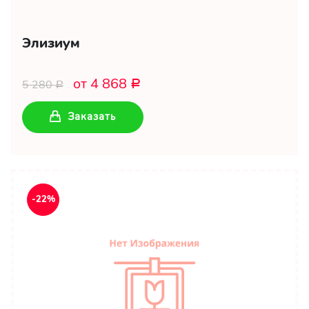
Элизиум
от 4 868
5 280
Р
Р
Заказать
-22%