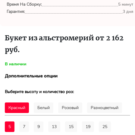
обл.
Время На Сборку:
5 минут
Гарантия:
3 дня
Спасибо сервису Flor-
world.ru, очень рада что
выбрала Вас. Букет
изумительный!
Букет из альстромерий от 2 162
руб.
Ульяна
Тымовское,
Сахалинская
В наличии
обл.
Дополнительные опции
Доставили букет маме
вовремя. Не подвели. Цветы
Выберите высоту и количество роз:
свежие. Спасибо.
Красный
Белый
Розовый
Разноцветный
Виктор
Тымовское,
Сахалинская
обл.
5
7
9
13
15
19
25