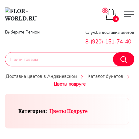
Цветы поштучно
0
Главная
Выберите Регион
Служба доставка цветов
Букеты до 2500
8-(920)-151-74-40
Гарантии
Каталог букетов
Доставка
Доставка цветов в Анджиевском
Каталог букетов
Оплата
Цветы подруге
Корзины с цветами
Классика
Контакты
Категория:
Цветы Подруге
Авторские букеты
Личный
кобинет
Букеты из роз
Регистраци