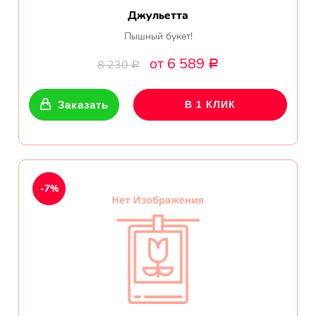
Джульетта
Пышный букет!
от 6 589
8 230
Р
Р
Заказать
В 1 КЛИК
-7%