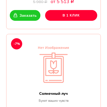
от 5 513
Ромашки
5 980
Р
Р
Кустовые розы
Заказать
В 1 КЛИК
Альстромерии
Герберы
-7%
Ирисы
Показать еще
ОТЗЫВЫ О МАГАЗИНЕ
Мария
Солнечный луч
Тымовское,
Букет ваших чувств
Сахалинская