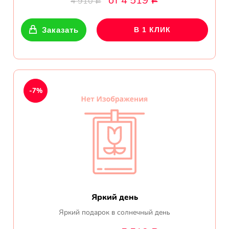
от 4 519
4 910
Р
Р
Показать еще
Заказать
В 1 КЛИК
Цветы
Подсолнухи
-7%
Лизиантусы
Хризантемы
Лилии
Орхидеи
Яркий день
Тюльпаны
Яркий подарок в солнечный день