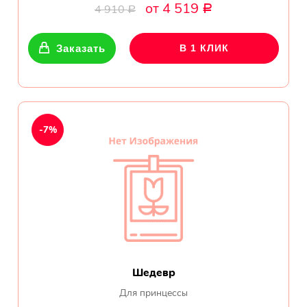
обл.
от 4 519
4 910
Р
Р
Спасибо сервису Flor-
world.ru, очень рада что
Заказать
В 1 КЛИК
выбрала Вас. Букет
изумительный!
Ульяна
Тымовское,
-7%
Сахалинская
обл.
Доставили букет маме
вовремя. Не подвели. Цветы
свежие. Спасибо.
Виктор
Тымовское,
Шедевр
Сахалинская
обл.
Для принцессы