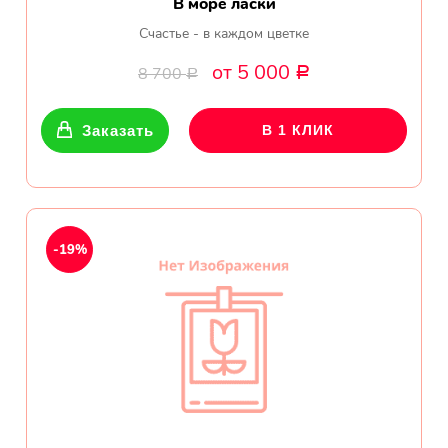
В море ласки
Счастье - в каждом цветке
от 5 000
8 700
Р
Р
Заказать
В 1 КЛИК
-19%