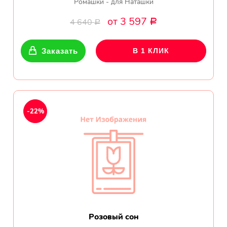
Ромашки - для Наташки
от 3 597
4 640
Р
Р
Заказать
В 1 КЛИК
-22%
Розовый сон