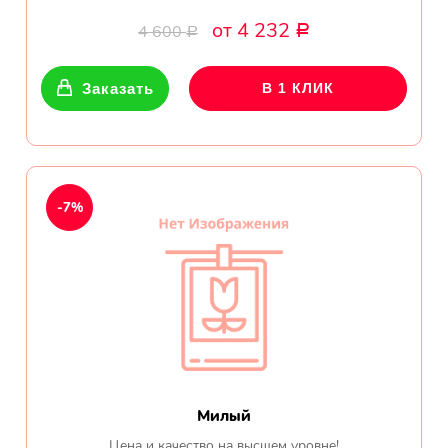
от 4 232
4 600
Р
Р
Заказать
В 1 КЛИК
-7%
Милый
Цена и качество на высшем уровне!