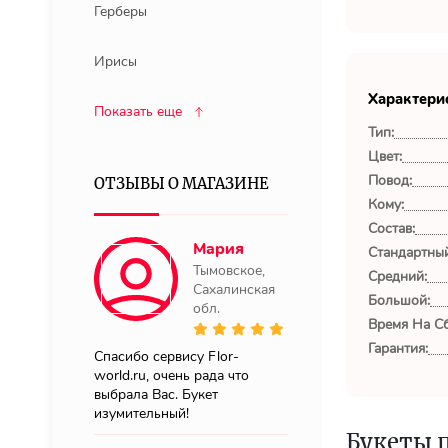
Герберы
Ирисы
Характери
Показать еще
Тип:
Цвет:
Повод:
ОТЗЫВЫ О МАГАЗИНЕ
Кому:
Состав:
Мария
Стандартный
Тымовское,
Средний:
Сахалинская
Большой:
обл.
Время На Сб
Гарантия:
Спасибо сервису Flor-
world.ru, очень рада что
выбрала Вас. Букет
изумительный!
Букеты 