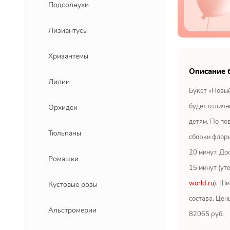
Подсолнухи
Лизиантусы
Хризантемы
Описание 
Лилии
Букет «Новый
будет отличн
Орхидеи
детям. По по
Тюльпаны
сборки флори
20 минут. До
Ромашки
15 минут (ут
world.ru
). Ши
Кустовые розы
состава. Цен
Альстромерии
82065 руб.