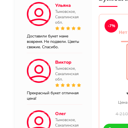
Ульяна
Тымовское,
Сахалинская
обл.
-7%
Доставили букет маме
вовремя. Не подвели. Цветы
свежие. Спасибо.
Виктор
Тымовское,
Сахалинская
обл.
Прекрасный букет отличная
цена!
Цена
Олег
4 21
Тымовское,
Сахалинская