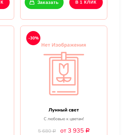
ИК
Заказать
В 1 КЛИК
-30%
Лунный свет
С любовью к цветам!
от 3 935
5 680
Р
Р