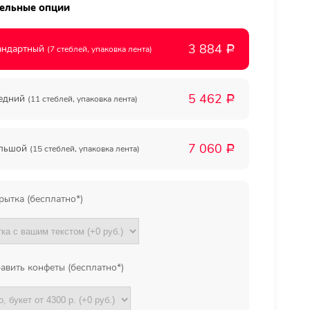
ельные опции
Мы в
3 884
андартный
(7 стеблей, упаковка лента)
Р
соц.
5 462
едний
(11 стеблей, упаковка лента)
Р
сетях
7 060
льшой
(15 стеблей, упаковка лента)
Р
рытка (бесплатно*)
авить конфеты (бесплатно*)