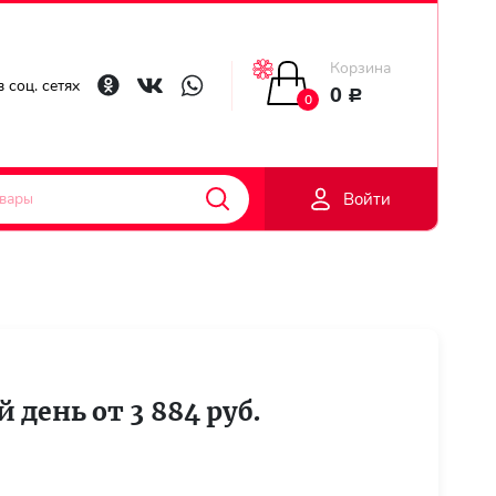
Корзина
Главная
 соц. сетях
0
Р
0
Гарантии
Войти
Доставка
Оплата
Контакты
 день от 3 884 руб.
Личный
кобинет
Регистраци