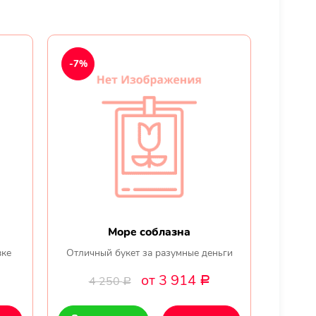
-7%
Море соблазна
вке
Отличный букет за разумные деньги
от 3 914
4 250
Р
Р