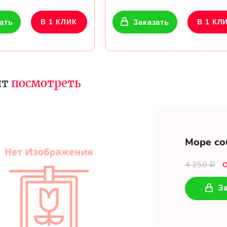
ать
В 1 КЛИК
Заказать
В 1 КЛ
ит
посмотреть
Море со
4 250
Р
За