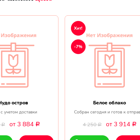
Хит!
-7%
Чудо остров
Белое облако
 с учетом доставки
Собран сегодня и готов к отпра
от 3 884
от 3 914
0
4 250
Р
Р
Р
Р