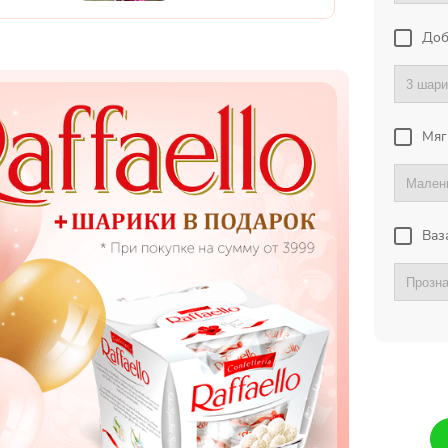
Доб
Мяг
Ваз