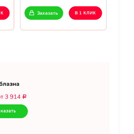
ИК
Заказать
В 1 КЛИК
блазна
от 3 914
Р
казать