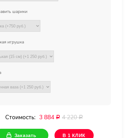
авить шарики
кая игрушка
а
Стоимость:
3 884
4 220
Р
Р
Заказать
В 1 КЛИК